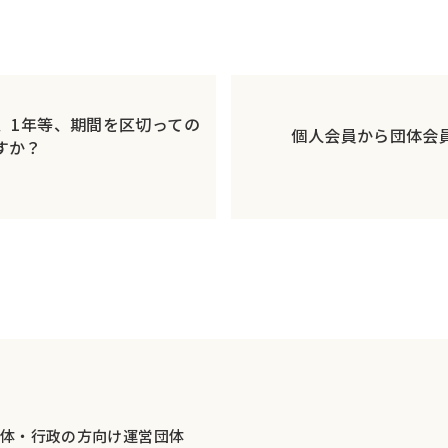
月、1年等、期間を区切っての
個人会員から団体会
すか？
体・行政の方向け
運営団体