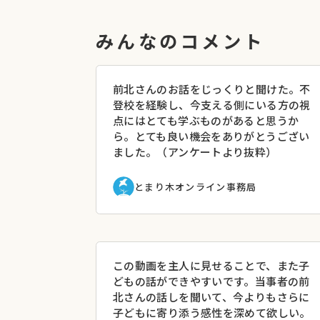
動中。
・失敗を糧に自分の事業を興す。
・フリースクールってどんな場所？／フリー
みんなのコメント
②生駒から
＜テーマ例＞
・我が子が学校に行きたくないと言った時
前北さんのお話をじっくりと聞けた。不
・どう関わったら安心ができて、子どもの学
登校を経験し、今支える側にいる方の視
・学校の先生など関係者とどんな風に付き合
点にはとても学ぶものがあると思うか
ら。とても良い機会をありがとうござい
——–
ました。（アンケートより抜粋）
▼こんなことが得られます
・当事者の実体験をきくことで、お子さんの
とまり木オンライン事務局
・当事者の実体験の流れを知ることで、今の
か」が具体的に分かります。
・将来の不安について悩みが軽くなります。
・学校の先生など関係者との付き合い方、「
が得られます。
この動画を主人に見せることで、また子
講座開催日：2020年6月27日
どもの話ができやすいです。当事者の前
※登壇者の肩書は講座実施時のものです
北さんの話しを聞いて、今よりもさらに
子どもに寄り添う感性を深めて欲しい。