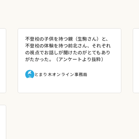
スクールスタッフの立場から見えること
不登校の子供を持つ親（生駒さん）と、
ぶ意欲が生まれる親子関係が育めたか
不登校の体験を持つ前北さん、それぞれ
っているか
の視点でお話しが聞けたのがとてもあり
がたかった。（アンケートより抜粋）
とまり木オンライン事務局
本音に気づくことができ、安心できる親子関係を育むヒントが得
自分やお子さんがどの段階にいるか客観的に把握できます。「何
学校に行きたくない」とお子さんが言われたときの関わり方など