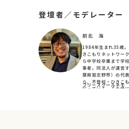
第1回は、元不登校当事者で、現在はフリー
元当事者として、そして現在はフリースクール
登壇者／モデレーター
る前北さん。
当時「子ども」だった頃の気持
今悩んでいる親御不登校の子達に関わる教育
前北 海
▼こんな方に向いています
・現在「学校に行きたくない」と言っている
1984年生まれ35歳
・現在お子さんが不登校やホームエデュケー
きこもりネットワー
・現在お子さんが不登校やホームエデュケー
ら中学校卒業まで学
育関係者の方
事者。同法人が運営
▼内容イメージ（変更可能性があります）
葉県習志野市）の代
①前北さんより
ら、不登校・ひきこ
フリースクールネモ htt
行っている。その他
不登校時代の話、支援者としての両面から語
ル全国ネットワーク
＜テーマ例＞
会確保法成立後、地
・子どもの頃、親（大人）にどんな風に付き
げ、現在13団体が繋
・子どもの言動の裏にある本当の気持ちって
ネットワークの代表
・親との軋轢で自殺を考えた中２の頃／子ど
多様な学びを支える
・「不登校」が武器になる？「不登校」経験