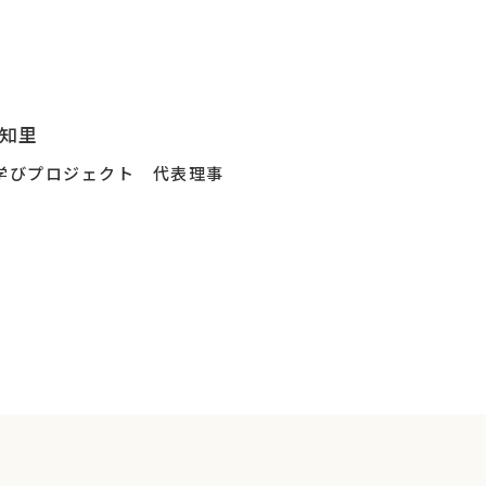
ewsなど、マスコミにもたびたび登場してい
ることの、両面から語って頂きます！
知里
学びプロジェクト 代表理事
登校経験者の話を聞きたい本人や保護者、教