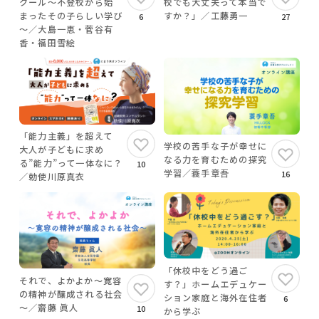
クール～不登校から始
校でも大丈夫って本当で
まったその子らしい学び
すか？」／工藤勇一
6
27
～／大島一恵・菅谷有
香・福田雪絵
「能力主義」を超えて
学校の苦手な子が幸せに
大人が子どもに求め
なる力を育むための探究
る”能力”って一体なに？
10
学習／蓑手章吾
16
／勅使川原真衣
「休校中をどう過ご
それで、よかよか～寛容
す？」ホームエデュケー
の精神が醸成される社会
ション家庭と海外在住者
6
～／齋藤 眞人
10
から学ぶ