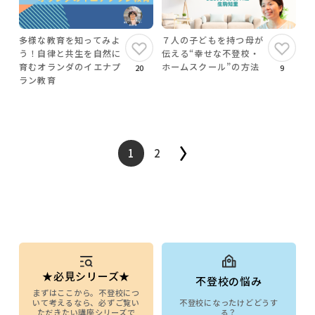
多様な教育を知ってみよ
７人の子どもを持つ母が
う！自律と共生を自然に
伝える“幸せな不登校・
育むオランダのイエナプ
ホームスクール”の方法
20
9
ラン教育
1
2
投
稿
の
ペー
★必見シリーズ★
不登校の悩み
まずはここから。不登校につ
ジ
いて考えるなら、必ずご覧い
不登校になったけどどうす
ただきたい講座シリーズで
る？