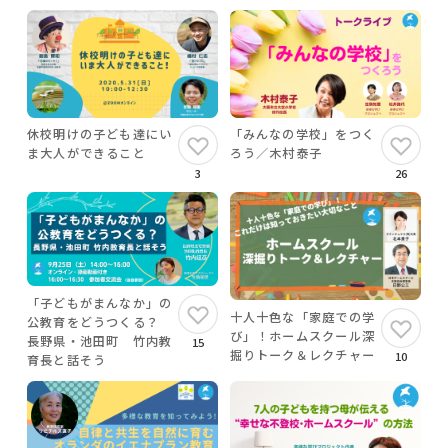
休校明けの子ども達にい
「みんなの学校」をつく
ま大人ができること
ろう／木村泰子
3
26
「子どもがまんなか」の
十人十色な「家庭での学
公教育をどうつくる？
び」！ホームスクール深
長野県・池田町 竹内教
15
掘りトーク＆レクチャー
10
育長と話そう