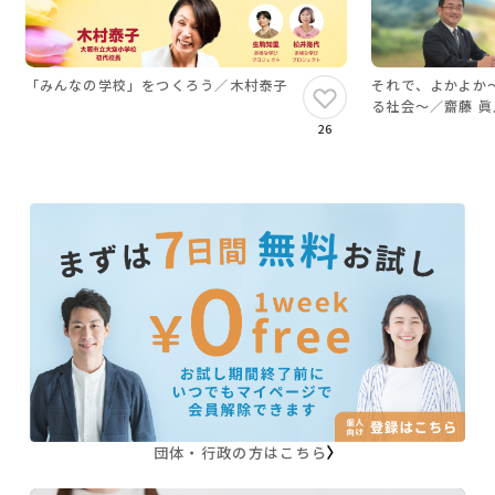
を考えることができるようになる
・自分や他者の良いところに目を向けるきっかけ
になる
「みんなの学校」をつくろう／木村泰子
それで、よかよか
る社会～／齋藤 眞
26
サイトにログインすると、講座資料を閲覧専用に
て参照することができます。
■2025年10月25日開催
※登壇者の肩書等は開催時のものです
団体・行政の方はこちら