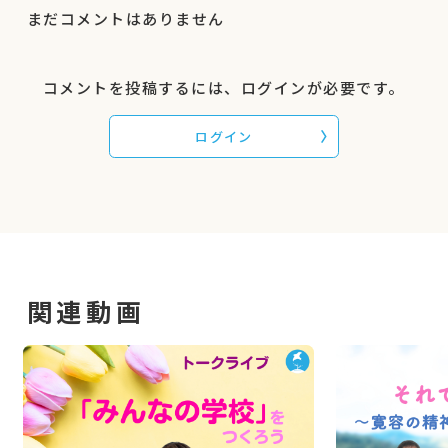
縛から解放されると共に、自分やこどもの良いと
まだコメントはありません
ころに目を向け、学校に行かないと身につかない
能力の幻に気がつき、「生き抜く」から「生き合
コメントを投稿するには、ログインが必要です。
う」社会へ一歩が踏み出せます。
ログイン
▼こんな方におすすめです
・不登校、登校しぶりの保護者
・教育を変えたいと思う保護者や教育関係者
・「できない」ことに悩みや生きづらさを感じて
いる人
関連動画
▼こんなことが得られます
・「能力」に囚われなくなる
・子どもや自分にとって本当に大切なことは何か