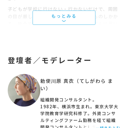
子どもが学校に行けない・行かないだけで、周囲
の目が厳しく、社会からの無言の圧力ものしかか
る。昨今では「非認知能力」までもが盛んに言い
出され、子どもの“できない”ことへの不安は募る
一方です。
あるいは教師として、不登校の子どもに必要な
「能力」を身につけさせることに対して、何もで
登壇者／モデレーター
きないと悩んだり、後ろめたさや、責任を感じ、
苦しんでいらっしゃいませんか？
勅使川原 真衣（てしがわら ま
学校に通う子どもを育てる保護者や教師も、子ど
い）
もの”できなさ”に苦しむ人は多いのではないで
しょうか。
組織開発コンサルタント。
1982年、横浜市生まれ。東京大学大
さらには、今まさに学校や職場で「能力」がない
学院教育学研究科修了。外資コンサ
自分をダメだと思い苦しんでいるのは、あなた自
ルティングファーム勤務を経て組織
身ではないですか？
開発コンサルタントとして独立。2児
…続きをよむ