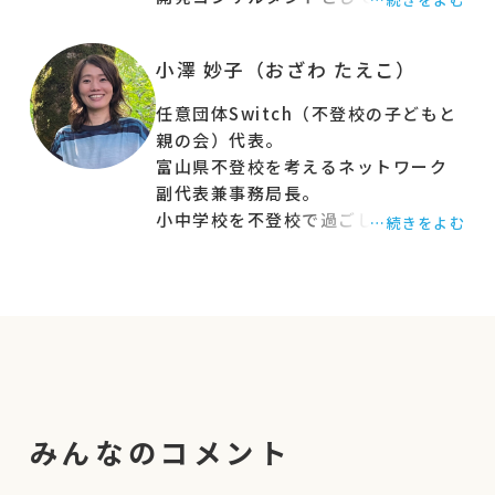
なぜ、こんなにも個人の能力に縛られた世の中に
の母。2020年から進行乳がん闘病
なってしまったのでしょうか。
中。著書『「能力」の生きづらさを
小澤 妙子（おざわ たえこ）
能力とは本当に個人の問題（自己責任）なので
ほぐす』（どく社、22年）は紀伊國
屋じんぶん大賞2024で第8位入賞。
しょうか。
任意団体Switch（不登校の子どもと
続く『働くということ 「能力主義」
それならどこまで個の能力を上げ続ければいいの
親の会）代表。
を超えて』（集英社、24年）は新書
か？！
富山県不登校を考えるネットワーク
大賞2025にて第5位入賞。その他著
副代表兼事務局長。
このような世の中では、親や学校の先生は子ども
書多数。最新刊は『学歴社会は誰の
小中学校を不登校で過ごした現在高
…続きをよむ
に対して「これくらいできないとダメ」と言い続
ため』（PHP、25年）。日経ビジネ
校1年の一人息子を子育て中。
けなければならず、子どもも大人も疲弊するばか
ス電子版、論壇誌Voice、読売新聞
息子が小学校４年の時にSwitch（不
「本よみうり堂」にて連載中。
りです。
登校の子どもと親の会）を立ち上げ、
不登校の子どもとその家族が社会的
今回の講座では、行きすぎた能力社会に警鐘を鳴
に孤立することを防ぐために横の繋
らす、組織開発コンサルタントである勅使川原さ
がりを深めると共に、学校外の多様
んから能力の本質（社会や組織構造のカラクリ）
な学び場作りを目的に地域に根ざし
について教えていただきます。
た活動を実施。
みんなのコメント
能力社会の本質を知ることで、子どもの”できな
高等教育機関で約18年間勤務経験有
り。
さ”に囚われていたことに気づき、能力主義の呪