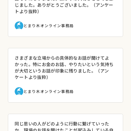
スタート。種まきから収穫、販売に
じました。ありがとうございました。（アンケー
至るまでの一連の流れをプロジェク
トより抜粋）
◆講座開催日：2020年10月24日
トベースで子どもたちと進めてい
※登壇者の肩書は開催当時のものです。
る。
とまり木オンライン事務局
さまざまな立場からの具体的なお話が聞けてよ
かった。特にお金のお話、やりたいという気持ち
が大切というお話が印象に残りました。（アン
ケートより抜粋）
とまり木オンライン事務局
同じ思いの人がどのように行動に繋げていった
か、現場のお話を聞けたことが尻込みしている自