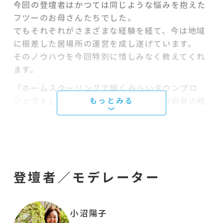
今回の登壇者はかつては同じような悩みを抱えた
フツーのお母さんたちでした。
でもそれぞれがさまざまな経験を経て、今は地域
に根差した居場所の運営を成し遂げています。
そのノウハウを今回特別に惜しみなく教えてくれ
ます。
「ホームスクーリングで輝くみらいタウンプロ
ジェクト」の小沼さんは、孤立した自分自身の経
験から、藤沢市を拠点にホームスクーラーにやさ
しいまちづくりにむけて活動しています。3人か
ら始めた「朝カフェ」（親の会）は「まずは親が
楽しむことからはじめよう」を合言葉に大人気、
LINEグループは70名以上集まる大きなグループ
登壇者／モデレーター
に育ちました。メンバーから次々とやりたいプロ
ジェクトが立ち上がるその秘訣とは？
「多様な学びプロジェクト」からは萩原裕子が
小沼陽子
登壇し、地域の人と協力してつくる子どもの学び