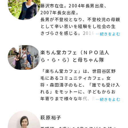
藤沢市在住。2004年長男出産、
の場「コドモ農業大学」や「まちの先生」、街を
2007年長女出産。
舞台に地域の課題を解決するプロジェクトベース
長男が不登校となり、不登校児の母親
ドラーニング「コドモギルド」を紹介します。地
として辛い思いを経験をし社会の生
域の人と協力してつくる子どもの学びの場づくり
きづらさを感じる。2016年オリック
…続きをよむ
の秘密はなんでしょうか？
ス環境㈱を退社、大前研一氏創立
「一新塾」に入塾。2017年2月
☑︎仲間の増やし方
楽ちん堂カフェ（ＮＰＯ法人
「ホームスクーリングで輝くみらい
☑︎地域の味方の見つけ方
ら・ら・ら）と母ちゃん隊
タウンプロジェクト」を立上げる。
☑︎気になるお金のこと。
我が子の不登校をきっかけに、20年
☑︎子ども達が街で学ぶ方法
「楽ちん堂カフェ」は、世田谷区野
間勤めた会社を辞め、考え方・生き
毛にあるコミュニティカフェ。女
これから「居場所」を始めてみたい方、さらに
方を転換。みんな違ってみんない
将・森田清子のもと、「誰でも受け入
活動を広げていきたい方のためのヒントがぎゅっ
い！社会を目指して活動中。
れる」をモットーに、子どもからお
とつまった講座です。
年寄りまで様々な年代、障害のある
…続きをよむ
方やシングル家庭など各々に事情の
▼こんな方に向いています
ある家庭にも寄り添っている。2019
・学校外で学ぶ子どもたちや親のための「居場
萩原裕子
年秋ごろから、不登校や発達凹凸の
所」づくりを始めた方、これから作ろうと思って
子どもたちが日中や放課後を過ごす