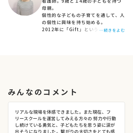
いる方。
看護師。9歳と１4歳の子どもを持つ
ようになり、その母親たちがスタッフ
・現在不登校やホームエデュケーション、行きし
母親。
としてケータリング弁当や喫茶に従
個性的な子どもの子育てを通して、人
ぶりのお子さんの保護者、フリースクール・オル
事。子どもたちにとって健全に成長
の個性に興味を持ち始める。
タナティブスクール 関係者、または学校関係者
できる環境を、楽ちん堂に集う人々
2012年に「Gift」というプロジェク
…続きをよむ
の方。
と共に試行錯誤中。
トチームを立ち上げ、子どもの個性が
・「多様な学び」や「新しい学び」に興味があっ
輝く未来を目指して、子ども向けのイ
て、これからの教育に必要なものは何かのヒント
ベントを開催。 2015年に「さいたま
が欲しい方。
不登校親の会きりかぶ」、2016年に
・その他興味のある方
子ども食堂「こもれびごはん」を立
ち上げる。
▼こんなことが得られます
2017年に「多様な学びプロジェク
・居場所始め方のコツ、運営のコツを知ることが
ト」を立ち上げていた生駒と出逢
みんなのコメント
できます。
い、共に活動していくことを決め
・活動の仲間づくりとモチベーションのアップに
る。
「多様な学びプロジェクト」の中で
つながります。
リアルな現場を体感できました。また現在、フ
は、子どものリアルな学び場づくり
・他の地域のモデルを知ることができ、交流する
リースクールを運営してみえる方々の 努力や行動
を担当。2018年より、さいたま市の
ことで「悩んでいるのは自分だけではない」と実
し続けている勇気と、子どもたちを思う姿に涙が
農家と一緒に『コドモ農業大学』を
感できます。
出そうになりました。繋がりの大切さをとても感