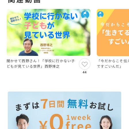
場企業経営者をコーチング。産業、医
「いつもリラックスして、ゆとりがあって、ぶれ
療福祉、教育、政治、芸能など各業
ていないように見える」と言われるゆえん。
界のリーダーや、起業家もサポー
ト。9万人以上に研修。
それは、自分のやりたい軸が明確になっていて、
研修導入企業：ソフトバンク、本田技
子どもの気持ち、周りの気持ち、そしてなにより
研工業、三菱東京ＵＦＪ銀行、富士
自分の気持ちが分かって、
通、旭化成、他数百社
相手も自分も我慢しないで、お互いのやりたいこ
とを叶える方法を学んだからです。
聞かせて西野さん！「学校に行かない子
「今だからこそ伝
どもが見ている世界」西野博之
ですごいんだ」
私自身がセッションを受けて効果を実感したコー
44
チング。
「嫌われない勇気」でお馴染みの「アドラー心理
学」に基づく、科学的で体系的なコーチングメ
ソッドを、
金メダリストメンタルコーチの平本あきおさんが
直接伝授してくださいます。
保護者や居場所運営者が目の前の悩みから解放さ