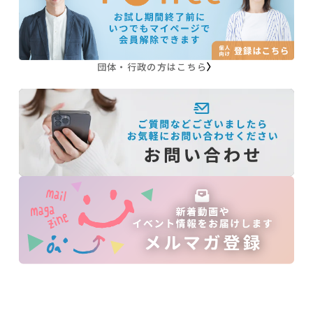
れて、自分の力を最大限発揮できるようになるだ
けでなく、
子どもへの日々の接し方についての大きなヒント
団体・行政の方はこちら
にもなる２時間半です。
今回は特別に、平本さんから直接個別コーチング
を受けられる
「コーチングLive」
の時間もありま
す。
不登校保護者のみならず、全ての保護者に有効で
す。
またフリースクールや学校関係者など教育関係の
方にもおすすめです！
不安がなくなる「ぶれない軸」で、自分と子ども
を勇気づける方法を学んでみませんか？
▼こんな方に向いています
・現在不登校やホームエデュケーション、行きし
ぶりのお子さんの保護者。