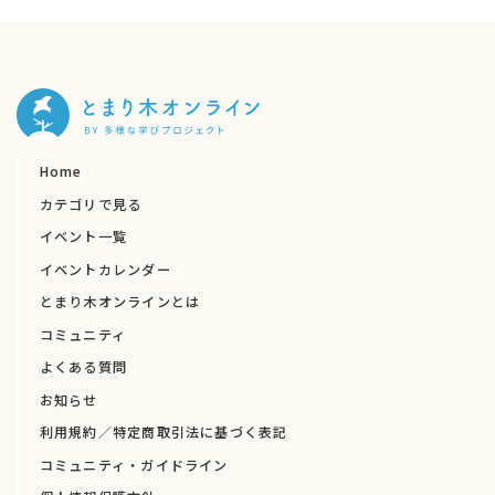
・フリースクールなど教育関係の方で、コーチン
グ・メソッドに興味のある方
・その他一般保護者、起業家、経営者、団体運営
者
・ストレスから解放され、ポジティブな流れに身
を置きたい方。
Home
カテゴリで見る
▼こんなことが得られます
イベント一覧
・自分が本当にやりたいこと、「自分軸」の見つ
イベントカレンダー
け方と行動の起こし方
とまり木オンラインとは
・自分や周りの人の行動を変える具体的な方法
コミュニティ
・子どもや周りの人との効果的なコミュニケー
ションの取り方
よくある質問
・悩んでいるのは一人ではないと実感できます。
お知らせ
利用規約／特定商取引法に基づく表記
◆講座開催日：2021年1月9日
※登壇者の肩書は開催当時のものです。
コミュニティ・ガイドライン