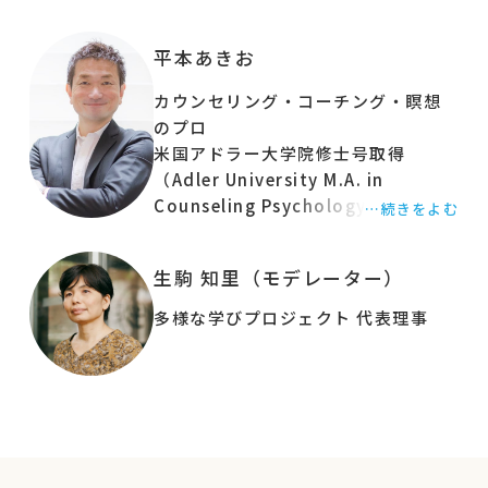
「フリースクール（居場所）をはじめる夢が出て
きたけど、私（僕）にもできるのかな？」
平本あきお
「味方をたくさんつくって、フリースクール（や
カウンセリング・コーチング・瞑想
居場所、教員）の運営を続けていく力が欲し
のプロ
い！」
米国アドラー大学院修士号取得
と思ってらっしゃらないでしょうか？
（Adler University M.A. in
自分にとって必要なことを、心が折れずに続けら
Counseling Psychology）
…続きをよむ
れるコツはなんでしょうか？
東京大学大学院教育学研究科修士号
取得（臨床心理）
ストレスから解放されて、自分の力を最大限に発
生駒 知里（モデレーター）
「人が幸せになる、科学的で体系的
揮できるようになるには？
な方法を見つけたい!!」、10歳から探
子どもが本来持っている力に伴走できるようにな
多様な学びプロジェクト 代表理事
し求め、世界中のカウンセリング、
るには？
コーチング、瞑想を統合し、包括的で
子どもの気持ち、周りの人の気持ちが自然と分
再現性のあるオリジナルメソッドを
かって、味方を得ながら自分のやりたいことも叶
30年以上かけて開発。 「自分と周り
える方法って？
の人たちを幸せにする人生のリー
ダー」を育てる平本式３ヶ月コース
かつては私も皆さんと同じように悩みの渦中にい