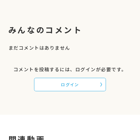
を主催。 組織変革、社会変革のため
た1人の不登校児の親でした。
の『人生変革メソッド』を伝え続け
（多様な学びプロジェクト代表 生駒知里）
る。
子どもの気持ちにも寄り添いたいけど、
日本人では数少ない「米国アドラー
みんなのコメント
学校に行っていた経験しかない自分には「それで
大学院修士号」（Adler University
いい」と自信をもって寄り添えない。
M.A. in Counseling Psychology）
取得。東京大学大学院教育学研究科
周りからの「それでいいの？」という声で、グラ
まだコメントはありません
修士（専門は臨床心理）。
グラとゆれる日々。
大学卒業後、病院での心理カウンセ
子どもの気持ちも分からなくなり、自分の気持ち
ラーや、福祉系専門学校の心理学講
コメントを投稿するには、ログインが必要です。
すら分からなくなり、
師を歴任。 1995年阪神淡路大震災で
子育てに自信を失う日々が続きました。
両親を亡くしたことを機に、一念発
ログイン
起して渡米。アメリカでは、小学校
その私自身が、セッションを受けてその効果を実
や州立刑務所、精神科デイケアなど
感したコーチングの力。
に、コーチングを初めて導入した。
2001年ニューヨークテロ直後、日本
今では６人の子育てをしながら、
に帰国し起業。 北京オリンピック金
２年間でたくさんの人を巻き込む全国的なコミュ
メダリスト、メジャーリーガーなど
ニティ『多様な学びプロジェクト』も拡げること
のトップアスリートや有名俳優、上
関連動画
ができました。