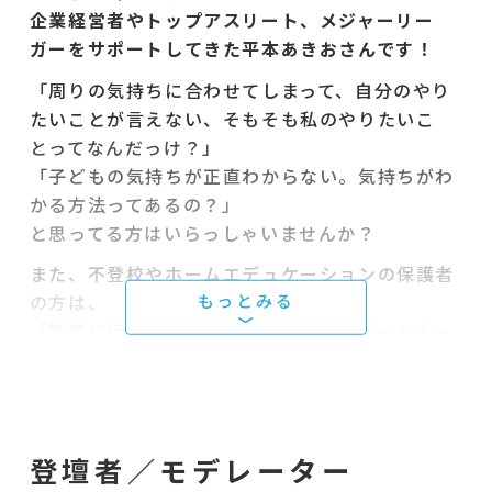
企業経営者やトップアスリート、メジャーリー
ガーをサポートしてきた平本あきおさんです！
「周りの気持ちに合わせてしまって、自分のやり
たいことが言えない、そもそも私のやりたいこ
とってなんだっけ？」
「子どもの気持ちが正直わからない。気持ちがわ
かる方法ってあるの？」
と思ってる方はいらっしゃいませんか？
また、不登校やホームエデュケーションの保護者
の方は、
「学校に行っていない子どもの将来、パートナー
や周りから『それでいいの？』と言われて孤立感
でいっぱい」
「子どもの不登校を受け入れたけど、責任感に押
しつぶされそう、、、」
登壇者／モデレーター
居場所運営者の方は、