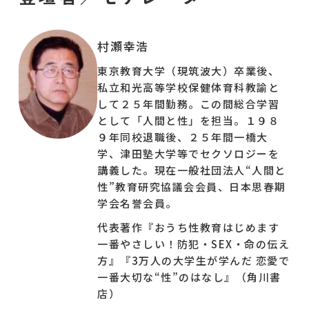
モデレーター（進行）は４人の子をホームスクー
ルで育てる生駒知里が務めます。
村瀬幸浩
母視点で、他では聞きにくいことを専門家に直接
東京教育大学（現筑波大）卒業後、
お聴きし、深掘りしていきます。
私立和光高等学校保健体育科教諭と
日本は、世界の6割のポルノが日本で作られる性
して２５年間勤務。この間総合学習
産業先進国なのに諸外国に比べて性教育が遅れて
として「人間と性」を担当。１９８
９年同校退職後、２５年間一橋大
いるため、性教育＝ポルノという誤った見方が一
学、津田塾大学等でセクソロジーを
般的になっています。
講義した。現在一般社団法人“人間と
しかし、
正しく性教育を伝えることは自己肯定感
性”教育研究協議会会員、日本思春期
を高めて幸せな人間関係を育むベースになり、ま
学会名誉会員。
た性的なトラブルを避けたり、
万一トラブルにあっても解決に向かって適切に対
代表著作『おうち性教育はじめます
一番やさしい！防犯・SEX・命の伝え
処できる人間に育つことができます。
方』『3万人の大学生が学んだ 恋愛で
また性についてしっかり学ぶことで慎重な性行
一番大切な“性”のはなし』（角川書
動、幸せにつながる性行動を生み出すと村瀬さん
店）
は著書の中で語られています。