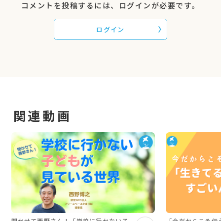
としていますが、一般家庭の保護者にご参加いた
コメントを投稿するには、ログインが必要です。
だいても汎用的な内容になっています）
・フリースクール・オルタナティブスクール関係
ログイン
者、学校関係者の方
・親の会等の居場所運営者
・その他、性教育について学びたい、活かしたい
方ならどなたでも
▼こんなことが得られます
・日常生活の中で、具体的な性について子どもへ
関連動画
の伝え方、声かけの方法
・生涯にわたって役に立つ、子どもの命と尊厳の
守り方
◆講座開催日：2021年12月19日
※登壇者の肩書は開催当時のものです。