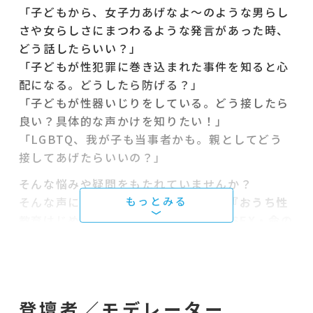
「子どもから、女子力あげなよ〜のような男らし
さや女らしさにまつわるような発言があった時、
どう話したらいい？」
「子どもが性犯罪に巻き込まれた事件を知ると心
配になる。どうしたら防げる？」
「子どもが性器いじりをしている。どう接したら
良い？具体的な声かけを知りたい！」
「LGBTQ、我が子も当事者かも。親としてどう
接してあげたらいいの？」
そんな悩みや疑問をもたれていませんか？
そんな声にお応えして、
ロングセラー『おうち性
教育はじめます 一番やさしい！防犯・SEX・命の
伝え方』の著者
であり、
性教育についてメディアでも発信されてきた
村瀬
幸浩
さんにご登壇いただき、家庭など日常生活の
場での性教育のあり方やはじめ方についてをお話
登壇者／モデレーター
いただきます。