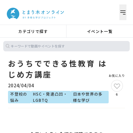
カテゴリで探す
イベント一覧
おうちでできる性教育 は
じめ方講座
お気に入り
2024/04/04
不登校の
HSC・発達凸凹・
日本や世界の多
6
悩み
LGBTQ
様な学び