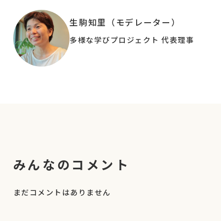
性教育に力を入れているオランダでは15歳までの
生駒知里（モデレーター）
性交渉体験率が低いというデータもあるそうで
す。
多様な学びプロジェクト 代表理事
子どもたちの日常に関わる大人が、性について学
び、子どもたちに伝えることには、たくさんのメ
リットがあります。
フリースクール、オルタナティブスクール、フ
リースペース等の居場所運営者の方にもご活用い
ただける内容です。
子どもたちに幸せな未来をプレゼントできるよう
に、一緒に学んでみませんか？
みんなのコメント
▼こんな方に向いています
まだコメントはありません
・幼児〜10代までのお子さんの保護者（特に不登
校やホームエデュケーション家庭の保護者を対象