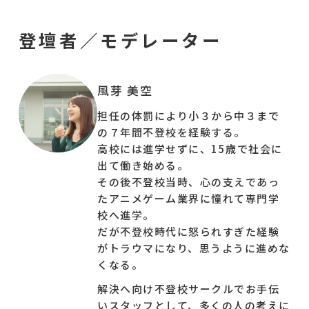
15歳で働き始めます。
働き始めて感じたのは、あれだけ脅されていたの
登壇者／モデレーター
に
”社会は、思っていたよりもずっとあたたかかっ
た”
ということ。
風芽 美空
その後、心の支えであったゲーム・アニメの専門
担任の体罰により小３から中３まで
学校への進学、不登校サークルのお手伝いスタッ
の７年間不登校を経験する。
フを経て、現在は一般企業での仕事の傍ら、ご自
高校には進学せずに、15歳で社会に
身の経験を語る活動を続けられています。
出て働き始める。
その後不登校当時、心の支えであっ
子どもたち自身から「美空さんの話を聞いて心が
たアニメゲーム業界に憧れて専門学
軽くなった」という声が届いています。
校へ進学。
もちろん、保護者だけの参加も大歓迎です。
お申
だが不登校時代に怒られすぎた経験
し込みくださったすべての方にアーカイブ動画を
がトラウマになり、思うように進めな
お送りしていますので、時期が来た時に親子で
くなる。
シェアすることも可能です。
解決へ向け不登校サークルでお手伝
いスタッフとして、多くの人の考えに