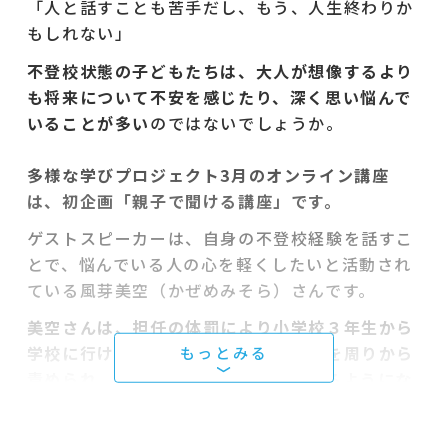
「人と話すことも苦手だし、もう、人生終わりか
もしれない」
不登校状態の子どもたちは、大人が想像するより
も将来について不安を感じたり、深く思い悩んで
いることが多い
のではないでしょうか。
多様な学びプロジェクト3月のオンライン講座
は、初企画「親子で聞ける講座」です。
ゲストスピーカーは、自身の不登校経験を話すこ
とで、悩んでいる人の心を軽くしたいと活動され
ている風芽美空（かぜめみそら）さんです。
美空さんは、担任の体罰により小学校３年生から
学校に行けなくなりました。そのことを周りから
責められ、押し入れにこもって生活するようにな
りました。
不登校のまま中学校を卒業後、高校には進学せず