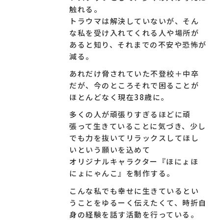
触れる。
▼こんな方に向いています
トラウマは解決していないが、そん
・現在不登校やホームエデュケーション、行きし
な私を受け入れてくれる人や場所が
ぶりのお子さんの保護者
あると知り、それまでの不安や恐怖が
・フリースクール・オルタナティブスクール関係
減る。
者、または学校関係者の方
あれだけ脅されていた不登校＋中卒
・今現在、学校や職場で辛さを感じている方
だが、今のところそれで困ることが
ほとんどなく現在38歳に。
▼こんなことが得られます
・不登校状態の子どもたちへの接し方
多くの人が頑張りすぎるほどに頑
・将来への見通し
張って生きていることに気づき、少し
・「悩んでいるのは自分だけではない」という実
でも力を抜いてリラックスしてほし
感
いという願いを込めて
オリジナルキャラクター『ほにょほ
◆講座開催日：2022年3月26日
にょにゃんこ』を制作する。
※登壇者の肩書は開催当時のものです。
こんな私でも幸せに生きているとい
うことをゆるーく伝えたくて、時折自
身の経験を話す活動を行っている。