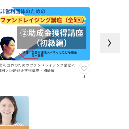
営利団体のためのファンドレイジング講座＜
非営利団体の
5回＞②助成金獲得講座・初級編
全5回＞④寄付
編）
5