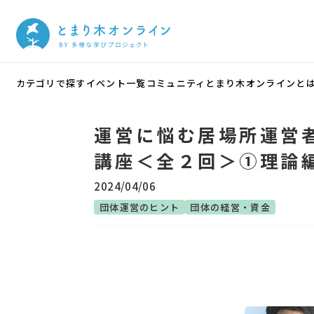
カテゴリで探す
イベント一覧
コミュニティ
とまり木オンラインと
運営に悩む居場所運営
講座＜全２回＞①理論
2024/04/06
団体運営のヒント
団体の経営・資金