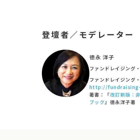
寄付金を集めることは、ファンを増やす、関
理解を広げ、社会を変える重要なアクション
認定NPO法人ファンドレイジング協会理事
ファンドレイジングをするうえで欠かせない
登壇者／モデレーター
第１回は
理論編
として、
ファンドレイジング
第２回は
実践編
として、
すぐに活動現場で実
徳永 洋子
さまざまな寄付プログラムの活用の仕方、ク
ファンドレイジング・
２回受けていただいても、どちらかだけ受講
ファンドレイジング・
ファンドレイジングを初めて学ぶ方は「理論
http://fundraising
著書：『
改訂新版：
◆講座開催日：2022年5月14日
ブック
』徳永洋子著 
※登壇者の肩書は開催当時のものです。