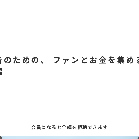
は
者のための、 ファンとお金を集め
編
会員になると全編を視聴できます