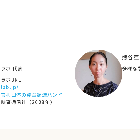
わる方を増やすということ。
の一つです。
・徳永洋子さんに、
基礎的な知識とノウハウを２回にわけてレクチャーいただきます
の基礎知識
をじっくりと。
行していただけるように、
熊谷亜
ラウドファンディングの仕方
について実例を交えて紹介していた
ラボ 代表
多様な
していただいても大丈夫ですが、
ラボURL:
編」から受講いただく方が理解が深まります。
-lab.jp/
非営利団体の資金調達ハンド
時事通信社（2023年）