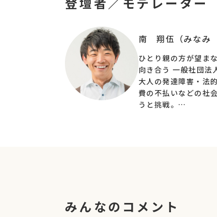
登壇者／モデレーター
※Wikipediaより
マーケティングたとえ話
あるところにお団子屋さんがいました。お団
南 翔伍（みなみ
重さに直すと同じ量のお団子ですが、多くの
お団子屋さんはいつも４つさして売るように
ひとり親の方が望ま
ですが３つの方が売れる日がありました。ま
向き合う 一般社団法
それはお花見やお月見の日でした。同じお団
大人の発達障害・法
費の不払いなどの社
モノを売ってるわけじゃないから関係ないじ
うと挑戦。
Twitter・Instagram・YouTube
その後、NPO法人や
活動に力をいれているNPO法人が増えてきま
ングのコンサルティ
とり親限定のフレン
それだけに『自団体のデジタル発信に効果が
何に・どれだけの時間とお金をかけて
↓↓
何が・どれくらい獲得できたのか？
が分からず、
大事な時間やお金を無駄
にして
みんなのコメント