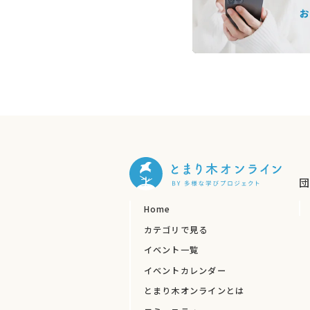
「ITって専門用語ばかり！ 私には出来な
「子どもと遊んだり、人と関わるのは得意な
そう思ってしまう 非営利団体運営の皆さま
今回は
IT専門用語を聞いただけで気分が沈
デジタルマーケティングを
わかりやすく・身
なにより、
理解し・使ってもらえる
講座を企
非営利団体向けに、このテーマで、この価格
団
講師の南さん
は、デジタルマーケティングの
Home
か？』と、ずっと考えてこられたそうです。
カテゴリで見る
そのなかで 多くの
人と人が繋がれるツール
イベント一覧
伝える活動を行っているという方です。
イベントカレンダー
手が足りずに困っている団体の皆さまにこそ
とまり木オンラインとは
この機会に、デジタルマーケティングについ