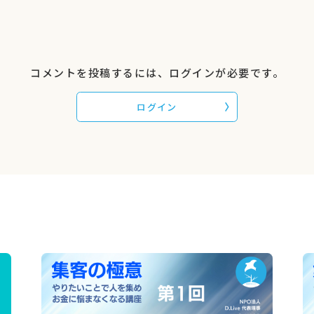
oogleなど)自団体のWebサイトを見てくれた人が
何人
いて、
人
で、
か
コメントを投稿するには、ログインが必要です。
をハッキリさせておくことが大事です。
ログイン
などのツール
です！
っていない」
は
けが、寄付をしてくれる人です。