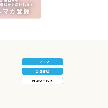
ログイン
会員登録
的課題と捉え、『自分には何が出来るだろう
お問い合わせ
でこられ、 今 満を持して、自らのスキルを
っていただきたいのです。