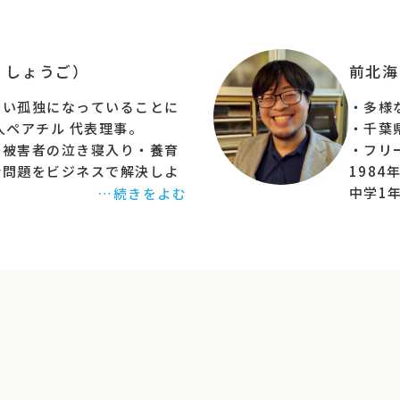
子屋さんは串に３つにするか、4つにするか悩んでいました。
 しょうご）
前北海
お客さんには団子が
4つの時の方が売れました
。
しました。
ない孤独になっていることに
・多様
た、３つ、４つ共にあまり売れない日もありました。
人ペアチル 代表理事。
・千葉
子でも、
求める商品が通常と違うことがある
んですね！
的被害者の泣き寝入り・養育
・フリ
会問題をビジネスで解決しよ
1984
ゃんと思わないで！
中学1
…続きをよむ
・TikTokなどのSNS、自団体のWebサイト、クラウドファンディング
企業様のデジタルマーケティ
た経験
した
。
ングをしつつ、ペアチルでひ
長年千
ドマッチングアプリを開発。
タッフ
あったのか？』を測れないと、
子ども
現在は
躍中。
しまいかねません。