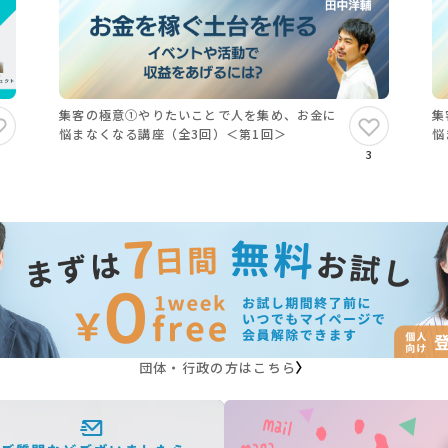
集客の極意①やりたいことで人を集め、お金に
集
悩まなくなる講座（全3回）＜第1回＞
悩
3
SNSを更新することではなく、
析し、
団体・行政の方はこちら
！
あります…