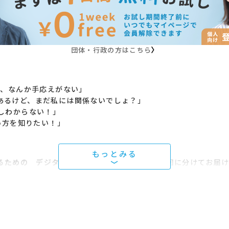
団体・行政の方はこちら
ど、なんか手応えがない」
あるけど、まだ私には関係ないでしょ？」
しわからない！」
い方を知りたい！」
るための デジタルマーケティング基礎講座
を2回に分けてお届
で使えるツール
だけ
！
「顧客が真に求める商品やサービスを作り、その情報を届け、顧