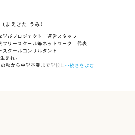
（まえきた うみ）
な学びプロジェクト 運営スタッフ
県フリースクール等ネットワーク 代表
ースクールコンサルタント
年生まれ。
年の秋から中学卒業まで学校に行かなかっ
…続きをよむ
など、今は
さまざまなデジタル手段を使って広報
がある。
葉県習志野市のフリースクールの代表兼ス
として働きながら、不登校・ひきこもりの
・若者の支援に携わる。
、フリースクールコンサルタントとして活