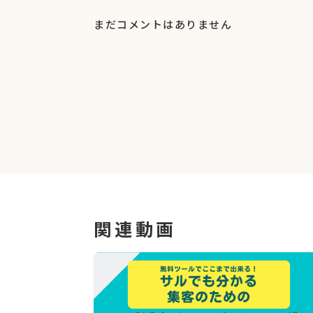
どこから
(Twitter、Facebook、G
まだコメントはありません
イベントページまで
見にきて
くれたのは
何
実際に
申し込みをして
くれた人が
何人
なの
これらを把握し、集客の
課題がどこにあるか
それができるのが Googleアナリティクス 
「ページが見られていない」
ということと
「見ている人はいるが次のアクションに至
実 は 全 く 違 う 状 態
なのです!!
関連動画
例えば寄付でいうと
これだけのステップを乗り越えてくれた人だ