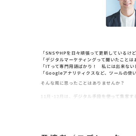
「SNSやHPを日々頑張って更新しているけ
「デジタルマーケティングって聞いたことは
「ITって専門用語ばかり！ 私には出来ない
「Googleアナリティクスなど、ツールの使
そんな風に思ったことはありませんか？
11月･12月は、
デジタル手段を使って集客す
今回の講座でご紹介するデジタル手段は
無料
そもそもマーケティングとは
企業などの組織が行うあらゆる活動のうち、
る」ための概念