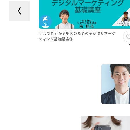
サルでも分かる集客のためのデジタルマーケ
ティング基礎講座②
2
デジタルマーケティングとは、頑張ってHPや
その効果がどうだったか？
ということを解
次の打ち手を考えること
が目的になります
とは言っても、『取っつきにくい分野』では