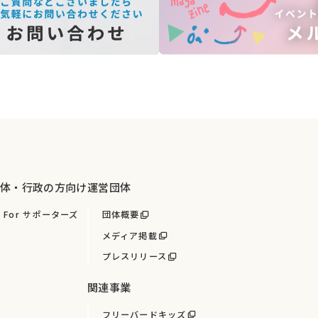
いしわからない！」
んだけどなぁ… 」
も多いのではないでしょうか。
む方
にも、専門用語を極力使わずに
近な言葉で・優しく
説明させていただきます。
画しました。
で、学べる講座はなかなかありません。
体・行政の方向け
運営団体
専門家ですが、学生時代から、子どもの障がいや貧困問題を社会
For サポーターズ
団体概要
メディア掲載
が必要と考え、
デジタルマーケティング
やビジネスのスキルを学ん
プレスリリース
、この知識により
手放せる労力
と
節約できる資金
があることを知
関連事業
て一緒に学んでみませんか？
フリーバードキッズ