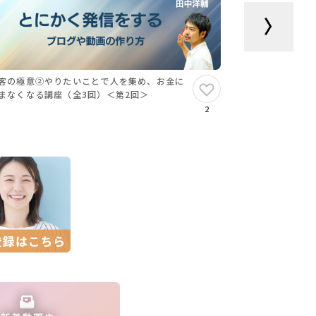
客の極意②やりたいことで人を集め、お金に
集客の極意③
まなくなる講座（全3回）＜第2回＞
悩まなくなる講
2