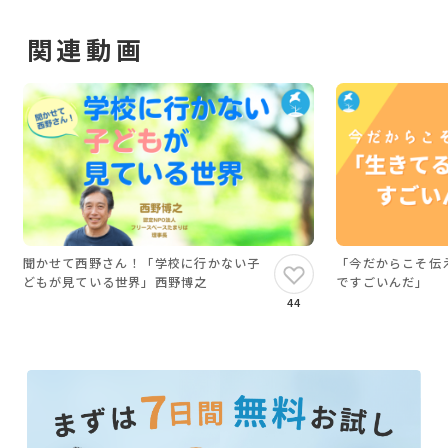
関連動画
▼こんな方におすすめです
・「自由な教育」「子どもが真ん中の教育」に興
味のある方
・フリースクール、オルタナティブスクール、幼
稚園、保育園などで「夢みる小学校」の実践を活
かしたい方
・公教育に「夢みる小学校」の実践を取り入れた
い方
・不登校、ホームスクール、ホームエデュケー
聞かせて西野さん！「学校に行かない子
「今だからこそ伝
どもが見ている世界」西野博之
ですごいんだ」
ション家庭の方
44
▼こんなことが得られます（全５回）
・子どもたちの様子から子たちの状態を見立てる
力。声のかけ方や接し方
・民主的な学びの場のつくり方