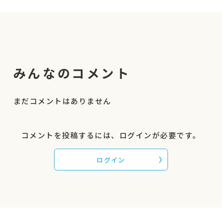
後につづくー。子どもが自分を肯定し、安心して
すごせる社会は、今よりもっとイキイキとして、
誰もが「生きやすい」社会になるはず。
・子どもたちが「はやく学校に行きたい」「いく
みんなのコメント
のがまちどおしい」と感じる学校はどうやって出
来ているのか？
まだコメントはありません
他ではけっして聴く事ができない、「かとちゃ
ん」（加藤校長）の連続講座、参加してみません
コメントを投稿するには、ログインが必要です。
か。
ログイン
第４回のテーマは
「プロジェクト学習」
です。
子どもたちが手を動かし、体を動かし、体験しな
がら学んでいます。
きのくにの30年間に渡る実践に裏打ちされた教育
理論を皆さんにじっくり解説いただきます。