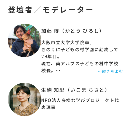
登壇者／モデレーター
☑︎『夢みる小学校』きのくに子どもの村学園が考
える学力観や、子どもの見立て、声かけの手法
☑︎子どもたちとのプロジェクト学習の手法やミー
加藤 博（かとう ひろし）
ティングの開き方 等、
大阪市立大学大学院卒。
きのくに子どもの村学園に勤務して
公教育や家庭、フリースクールで「夢みる小学
29年目。
校」の実践の取り入れ方
を余すことなく伝えてい
現在、南アルプス子どもの村中学校
ただき、
校長。
…続きをよむ
皆さんからの質問にもたっぷり答えて頂きます。
趣味は登山、川遊び、スキー、草刈
り。
・教育、保育に関わる方だけでなく、保護者や会
生駒 知里（いこま ちさと）
社の管理職の立場にある方にも、子どもへの声か
NPO法人多様な学びプロジェクト代
けや接し方の工夫の中に、人間関係を育む本質的
表理事
なヒントを見つけられるかもしれません。
・子どもファーストをすすめよう。すべてはその