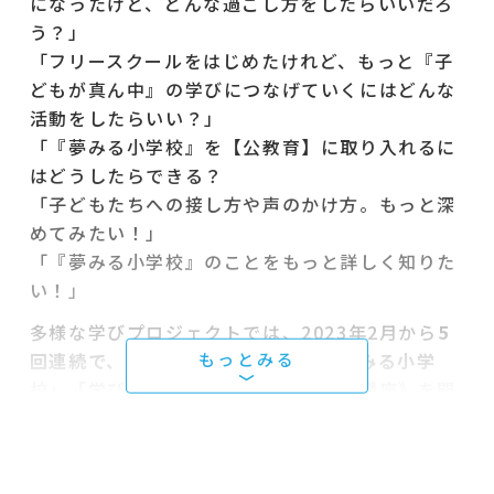
になったけど、どんな過ごし方をしたらいいだろ
う？」
「フリースクールをはじめたけれど、もっと『子
どもが真ん中』の学びにつなげていくにはどんな
活動をしたらいい？」
「『夢みる小学校』を【公教育】に取り入れるに
はどうしたらできる？
「子どもたちへの接し方や声のかけ方。もっと深
めてみたい！」
「『夢みる小学校』のことをもっと詳しく知りた
い！」
多様な学びプロジェクトでは、2023年2月から
5
回連続で、《直伝！実践のための「夢みる小学
校」「学び」のつくり方 深堀り連続講座》
を開
いています。
講師は、南アルプス子どもの村中学校・校長 加
藤博さんです。