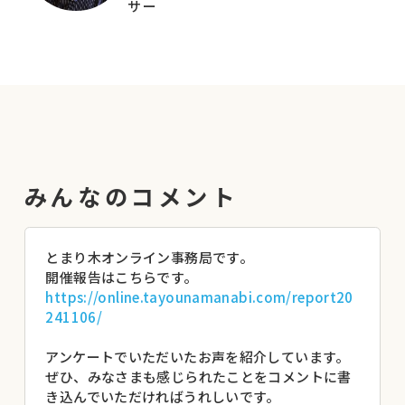
サー
体会計の基本を振り返りたい皆さん、
益団体を対象に、「半分ナカノヒ
ぜひ一緒に学びましょう！
ト」の立ち位置で伴走支援をしてい
る。
▼講座対象
不登校支援を行うフリースクール、オルタナティ
ブスクール、
小さな居場所、親の会などの団体運営スタッフ。
（任意団体、個人事業主、一般社団法人、ＮＰＯ
みんなのコメント
法人）
【団体・会・活動のイメージ】
年間予算規模 ：10万円～600万円程度
とまり木オンライン事務局です。
子ども会員：1名～15名程度
開催報告はこちらです。
運営スタッフ：1名～3名程度
https://online.tayounamanabi.com/report20
241106/
▼こんな方におすすめです
・フリースクール／オルタナティブスクールのス
アンケートでいただいたお声を紹介しています。
タッフ
ぜひ、みなさまも感じられたことをコメントに書
き込んでいただければうれしいです。
・居場所運営者およびスタッフ