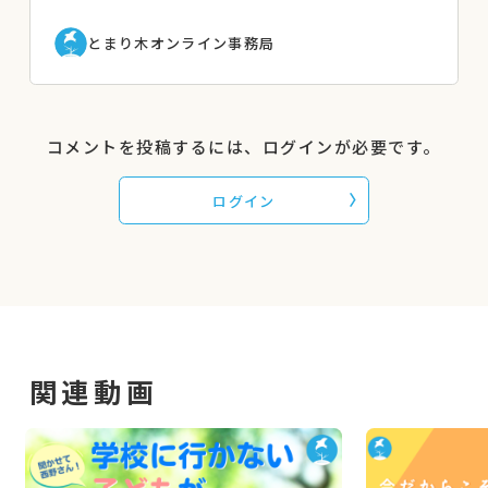
・親の会運営者およびスタッフ
とまり木オンライン事務局
・その他支援団体スタッフ
◆講座開催日：2024年11月6日
※登壇者の肩書は開催当時のものです。
コメントを投稿するには、ログインが必要です。
【赤い羽根福祉基金 2024年度助成事業】
ログイン
関連動画