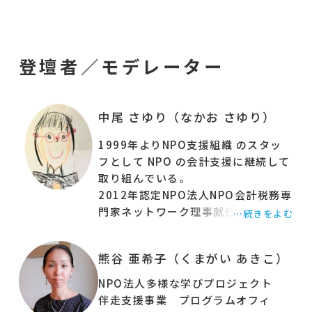
・「売掛金ってなに？」
・「収入源、支出科目、部門管理、具体的にどう
やるの？」
登壇者／モデレーター
・「会計ソフトは使ったほうがいいの？」
・「予算書・決算書・損益計算書・貸借対象表の
見方や作り方は？」
中尾 さゆり（なかお さゆり）
・「団体会計で迷ったら、どこに相談すればいい
の？」
1999年よりNPO支援組織 のスタッ
・「助成事業会計の注意点は？」
フとして NPO の会計支援に継続して
取り組んでいる。
このような疑問がある方は、どうぞご参加くださ
2012年認定NPO法人NPO会計税務専
い。
門家ネットワーク理事就任。2014年
…続きをよむ
本講座の講師は、会計税務専門家と経営者という
税理士登録。
立場・ご経験をお持ちの
2017年税理士法人TAG経営設立。
熊谷 亜希子（くまがい あきこ）
NPO法人ボランタリーネイバーズ理事長 中尾さ
2020年NPO法人ボランタリーネイ
バーズ理事長就任。
ゆりさん（税理士）です。
NPO法人多様な学びプロジェクト
現在は会計税務専門家と経営者とい
伴走支援事業 プログラムオフィ
初めて団体会計に携わる皆さん、また、改めて団
う立場・経験を活かし、非営利・公