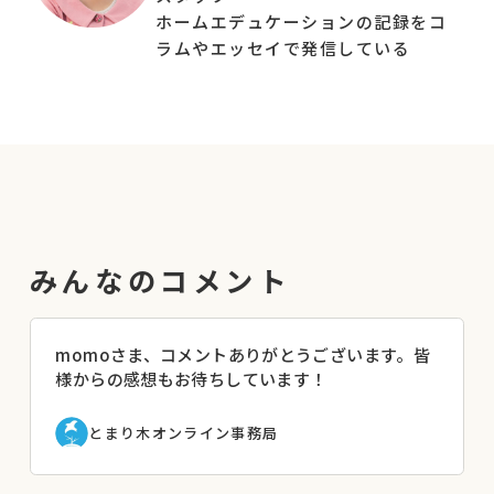
ホームエデュケーションの記録をコ
ラムやエッセイで発信している
▼こんな方におすすめです
・行き渋り、五月雨登校、不登校状態の子どもを
持つ保護者
・子どものことで悩みを抱えている保護者
・フリースクール、オルタナティブスクールの運
営者、スタッフの方
・スクールカウンセラー、スクールソーシャル
ワーカー、教育支援センター、学校教諭の方
みんなのコメント
▼こんなことが得られます
・学ぶ場所、はたらく場所を見つけるヒント
・「はたらく」に対する不安から少し離れるヒン
momoさま、コメントありがとうございます。皆
様からの感想もお待ちしています！
ト
・家族をまきこみ、まきこまれて生きている仲間
とまり木オンライン事務局
◆講座開催日：2024年12月14日
※登壇者の肩書は開催当時のものです。