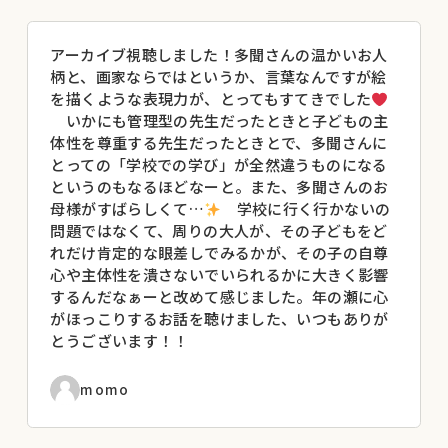
【2024年度赤い羽根福祉基金助成事業】
アーカイブ視聴しました！多聞さんの温かいお人
柄と、画家ならではというか、言葉なんですが絵
を描くような表現力が、とってもすてきでした
いかにも管理型の先生だったときと子どもの主
体性を尊重する先生だったときとで、多聞さんに
とっての「学校での学び」が全然違うものになる
というのもなるほどなーと。また、多聞さんのお
母様がすばらしくて…
学校に行く行かないの
問題ではなくて、周りの大人が、その子どもをど
れだけ肯定的な眼差しでみるかが、その子の自尊
心や主体性を潰さないでいられるかに大きく影響
するんだなぁーと改めて感じました。年の瀬に心
がほっこりするお話を聴けました、いつもありが
とうございます！！
momo