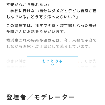
不安が心から離れない」
「学校に行けない自分はダメだと子ども自身が苦
しんでいる。どう寄り添ったらいい？」
この講座では、独学で画家・装丁家となった矢萩
多聞さんにお話をうかがいます。
横浜生まれの矢萩多聞さんは、今、京都で子育て
しながら画家・装丁家として暮らしています。
小さい時から学校とそりがあわず、小５、６は先
生や友達に恵まれ学校生活を楽しんだものの、中
学校は苦しいばかりで、ついにやめてしまいま
す。
引きこもる生活の中で、「学びたい」「のびのび
生きていたい」という欲求が限界を超えた時、イ
登壇者／モデレーター
ンドで暮らしてみたいと思い立ちました。
両親は戸惑いながらも、インドの話になると晴々