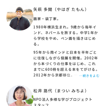
とした顔になる多聞さんを見て、賛成しました。
矢萩 多聞（やはぎ たもん）
自らの足で歩いて地図を作り、言葉や習慣を学ぶ
暮らしは、まるで「町が先生」になったようでし
画家・装丁家。
た。時に病気にもなりながら、好きだった絵を描
1980年横浜生まれ。9歳から毎年イ
き、日本で個展を開いて販売。次第に本づくりの
ンド、ネパールを旅する。中学1年か
世界にまきこまれていきます……。
ら学校をやめ、ペン画を描きはじめ
る。
多聞さんが、「たまたま」の力を信じて、「まな
び」と「しごと」に出会ってきたストーリーは、
95年から南インドと日本を半年ごと
きっと、一人ひとりが居心地のよい場所や働き方
に往復しながら個展を開催。2002年
を見つけるヒントになると思います。
から本づくりの仕事をはじめ、これ
までに600冊を超える本をてがける。
そして今、多聞さん自身も、学校外で育つ子の子
2012年から京都移住。
…続きをよむ
育てを試行錯誤中です。
著書に『本とはたらく』（河出書房
「まきこみ、まきこまれ、生きていく」。
新社）、『美しいってなんだろう?』
松井 路代（まつい みちよ）
（世界思想社）、共著に『本を贈
今、子育て中の方だけでなく、フリースクールや
る』（三輪舎）など。
教育支援センター等ではたらいている方にもご参
NPO法人多様な学びプロジェクト
＊プロフィール写真：吉田亮人
加いただければうれしいです。
スタッフ