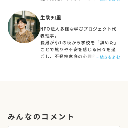
に行かない君が教えてくれたこと〜
親子で不登校の鎧を脱ぐまで』を
生駒知里
2023年4月に出版。現在、6刷重版。
大きな話題に。
NPO法人多様な学びプロジェクト代
表理事。
長男が小1の秋から学校を「辞めた」
ことで焦りや不安を感じる日々を過
ごし、不登校家庭の心理的・物理的
…続きをよむ
ケアが少ないことを身をもって経
験。7児の母。上の5人はホームエ
デュケーション、フリースペースなど
学校外の学びの場で育っている。
みんなのコメント